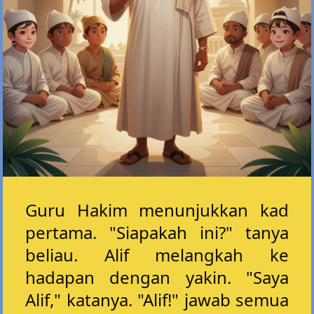
Guru Hakim menunjukkan kad
pertama. "Siapakah ini?" tanya
beliau. Alif melangkah ke
hadapan dengan yakin. "Saya
Alif," katanya. "Alif!" jawab semua