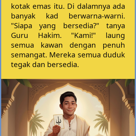
kotak emas itu. Di dalamnya ada
banyak kad berwarna-warni.
"Siapa yang bersedia?" tanya
Guru Hakim. "Kami!" laung
semua kawan dengan penuh
semangat. Mereka semua duduk
tegak dan bersedia.