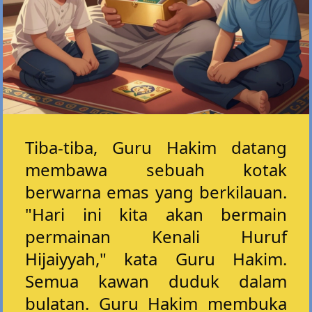
Tiba-tiba, Guru Hakim datang
membawa sebuah kotak
berwarna emas yang berkilauan.
"Hari ini kita akan bermain
permainan Kenali Huruf
Hijaiyyah," kata Guru Hakim.
Semua kawan duduk dalam
bulatan. Guru Hakim membuka