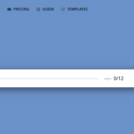
Y
PRICING
GUIDE
TEMPLATES
--:--
0
/
12