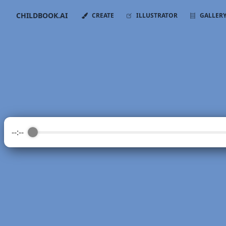
CHILDBOOK.AI
CREATE
ILLUSTRATOR
GALLER
--:--