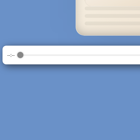
--:--