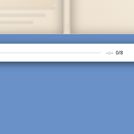
--:--
0
/
8